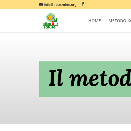
info@kousmine.org
HOME
METODO K
Il meto