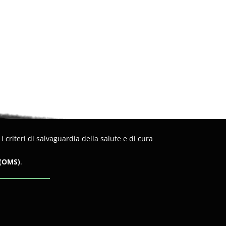
criteri di salvaguardia della salute e di cura
 (OMS)
.