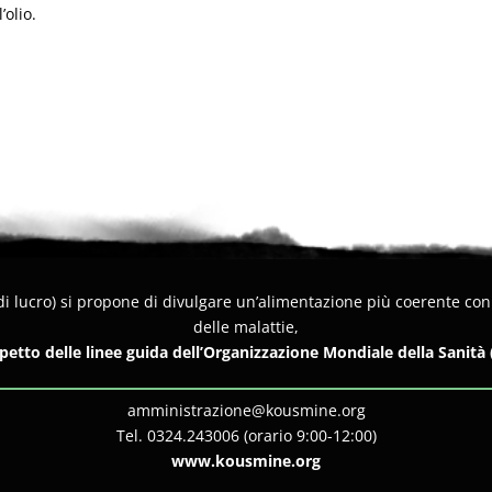
’olio.
i lucro) si propone di divulgare un’alimentazione più coerente con i 
delle malattie,
spetto delle linee guida dell’Organizzazione Mondiale della Sanità
amministrazione@kousmine.org
Tel. 0324.243006 (orario 9:00-12:00)
www.kousmine.org