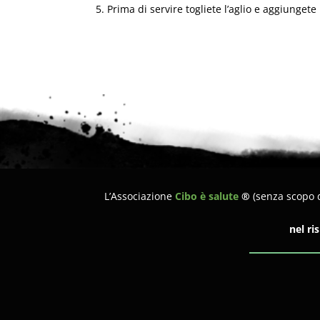
Prima di servire togliete l’aglio e aggiungete l
L’Associazione
Cibo è salute
®
(senza scopo d
nel ri