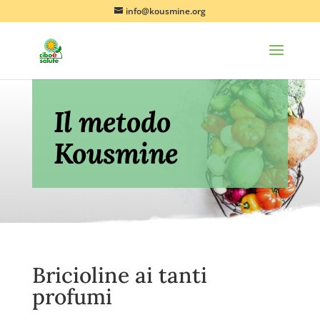
info@kousmine.org
Il metodo
Kousmine
Bricioline ai tanti
profumi